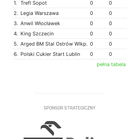
1.
Trefl Sopot
0
0
2.
Legia Warszawa
0
0
3.
Anwil Włocławek
0
0
4.
King Szczecin
0
0
5.
Arged BM Stal Ostrów Wlkp.
0
0
6.
Polski Cukier Start Lublin
0
0
pełna tabela
SPONSOR STRATEGICZNY