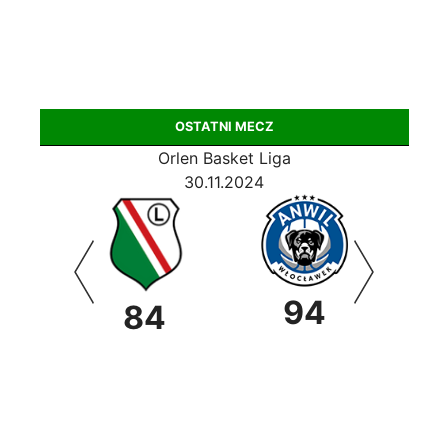
OSTATNI MECZ
Orlen Basket Liga
30.11.2024
94
0
84