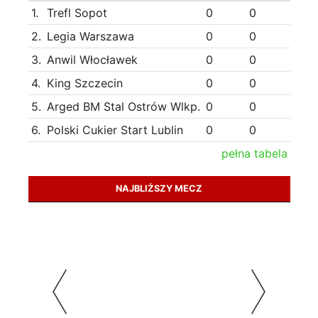
1.
Trefl Sopot
0
0
2.
Legia Warszawa
0
0
3.
Anwil Włocławek
0
0
4.
King Szczecin
0
0
5.
Arged BM Stal Ostrów Wlkp.
0
0
6.
Polski Cukier Start Lublin
0
0
pełna tabela
NAJBLIŻSZY MECZ