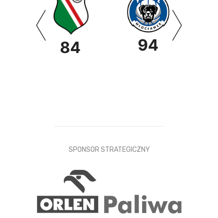
94
0
84
SPONSOR STRATEGICZNY