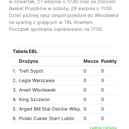
w czwartek, 27 sierpnia o 17:30 oraz ze Zniczem
Basket Pruszków w sobotę, 29 sierpnia o 11:00.
Dzień później nasz zespół pojedzie do Włocławka
na sparing z grającym w TBL Anwilem.
Początek spotkania zaplanowano na 17:00.
Tabela EBL
Drużyna
Mecze
Punkty
1.
Trefl Sopot
0
0
2.
Legia Warszawa
0
0
3.
Anwil Włocławek
0
0
4.
King Szczecin
0
0
5.
Arged BM Stal Ostrów Wlkp.
0
0
6.
Polski Cukier Start Lublin
0
0
pełna tabela