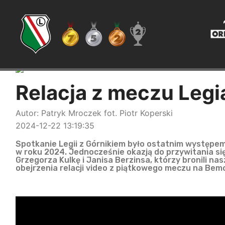
Relacja z meczu Legi
Autor: Patryk Mroczek fot. Piotr Koperski
2024-12-22 13:19:35
Spotkanie Legii z Górnikiem było ostatnim występem
w roku 2024. Jednocześnie okazją do przywitania s
Grzegorza Kulkę i Janisa Berzinsa, którzy bronili n
obejrzenia relacji video z piątkowego meczu na Bem