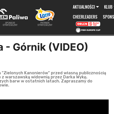
AKTUALNOŚCI
KLUB
CHEERLEADERS
SPON
a - Górnik (VIDEO)
 "Zielonych Kanonierów" przed własną publicznością
ię z warszawską widownią przez Darka Wykę,
aszych barw w ostatnich latach. Zapraszamy do
owie.