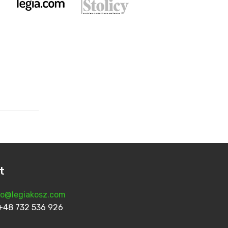
t
fo@legiakosz.com
n: +48 732 536 926