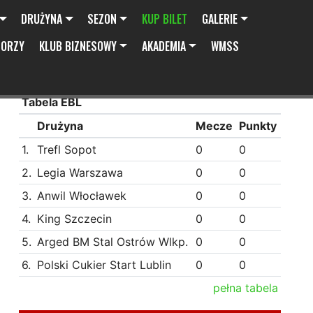
DRUŻYNA
SEZON
KUP BILET
GALERIE
SORZY
KLUB BIZNESOWY
AKADEMIA
WMSS
Tabela EBL
Drużyna
Mecze
Punkty
1.
Trefl Sopot
0
0
2.
Legia Warszawa
0
0
3.
Anwil Włocławek
0
0
4.
King Szczecin
0
0
5.
Arged BM Stal Ostrów Wlkp.
0
0
6.
Polski Cukier Start Lublin
0
0
pełna tabela