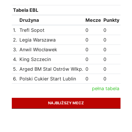
Tabela EBL
Drużyna
Mecze
Punkty
1.
Trefl Sopot
0
0
2.
Legia Warszawa
0
0
3.
Anwil Włocławek
0
0
4.
King Szczecin
0
0
5.
Arged BM Stal Ostrów Wlkp.
0
0
6.
Polski Cukier Start Lublin
0
0
pełna tabela
NAJBLIŻSZY MECZ