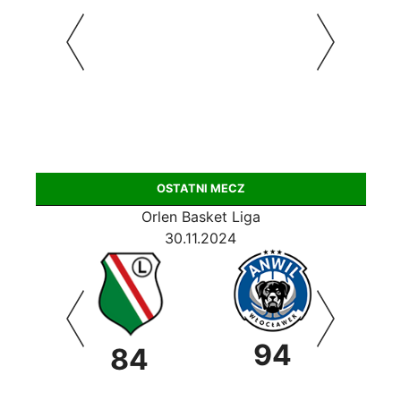
OSTATNI MECZ
Orlen Basket Liga
30.11.2024
94
0
84