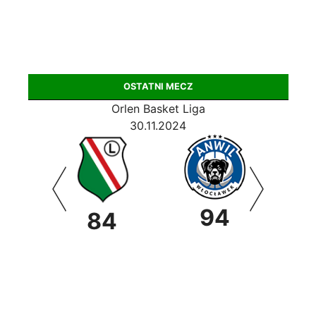
OSTATNI MECZ
Orlen Basket Liga
30.11.2024
94
0
84