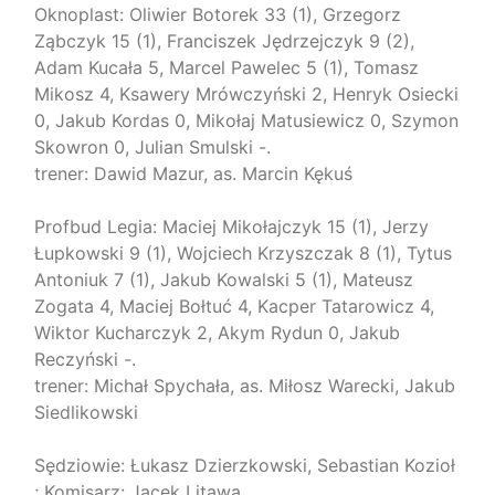
Oknoplast: Oliwier Botorek 33 (1), Grzegorz
Ząbczyk 15 (1), Franciszek Jędrzejczyk 9 (2),
Adam Kucała 5, Marcel Pawelec 5 (1), Tomasz
Mikosz 4, Ksawery Mrówczyński 2, Henryk Osiecki
0, Jakub Kordas 0, Mikołaj Matusiewicz 0, Szymon
Skowron 0, Julian Smulski -.
trener: Dawid Mazur, as. Marcin Kękuś
Profbud Legia: Maciej Mikołajczyk 15 (1), Jerzy
Łupkowski 9 (1), Wojciech Krzyszczak 8 (1), Tytus
Antoniuk 7 (1), Jakub Kowalski 5 (1), Mateusz
Zogata 4, Maciej Bołtuć 4, Kacper Tatarowicz 4,
Wiktor Kucharczyk 2, Akym Rydun 0, Jakub
Reczyński -.
trener: Michał Spychała, as. Miłosz Warecki, Jakub
Siedlikowski
Sędziowie: Łukasz Dzierzkowski, Sebastian Kozioł
; Komisarz: Jacek Litawa