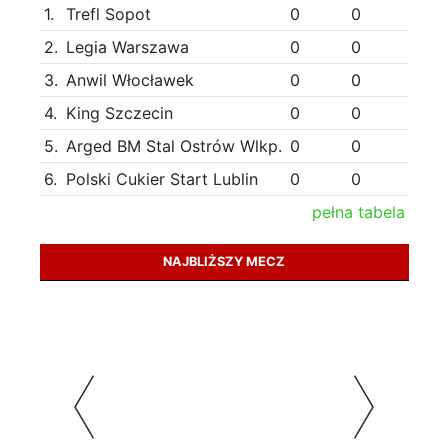
1.
Trefl Sopot
0
0
2.
Legia Warszawa
0
0
3.
Anwil Włocławek
0
0
4.
King Szczecin
0
0
5.
Arged BM Stal Ostrów Wlkp.
0
0
6.
Polski Cukier Start Lublin
0
0
pełna tabela
NAJBLIŻSZY MECZ